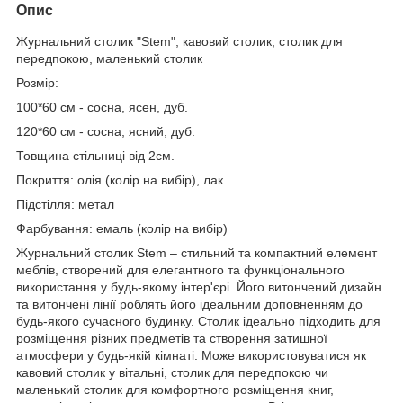
Опис
Журнальний столик "Stem", кавовий столик, столик для
передпокою, маленький столик
Розмір:
100*60 см - сосна, ясен, дуб.
120*60 см - сосна, ясний, дуб.
Товщина стільниці від 2см.
Покриття: олія (колір на вибір), лак.
Підстілля: метал
Фарбування: емаль (колір на вибір)
Журнальний столик Stem – стильний та компактний елемент
меблів, створений для елегантного та функціонального
використання у будь-якому інтер'єрі. Його витончений дизайн
та витончені лінії роблять його ідеальним доповненням до
будь-якого сучасного будинку. Столик ідеально підходить для
розміщення різних предметів та створення затишної
атмосфери у будь-якій кімнаті. Може використовуватися як
кавовий столик у вітальні, столик для передпокою чи
маленький столик для комфортного розміщення книг,