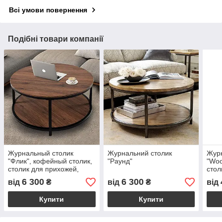
Всі умови повернення
Подібні товари компанії
Журнальный столик
Журнальний столик
Журн
"Флик", кофейный столик,
"Раунд"
"Woo
столик для прихожей,
стол
маленький столик,
мале
6 300
6 300
від
₴
від
₴
від
круглый столик
Купити
Купити